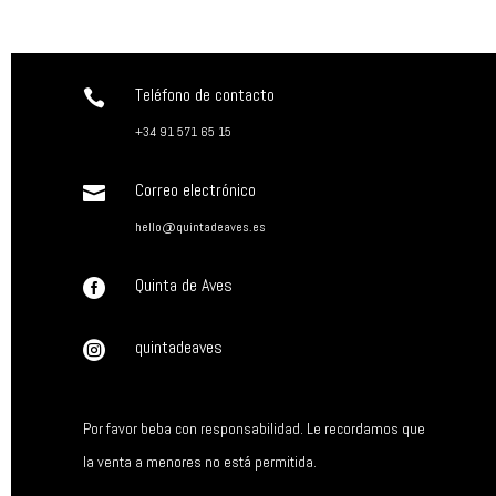
Teléfono de contacto

+34 91 571 65 15
Correo electrónico

hello@quintadeaves.es
Quinta de Aves

quintadeaves

Por favor beba con responsabilidad. Le recordamos que
la venta a menores no está permitida.